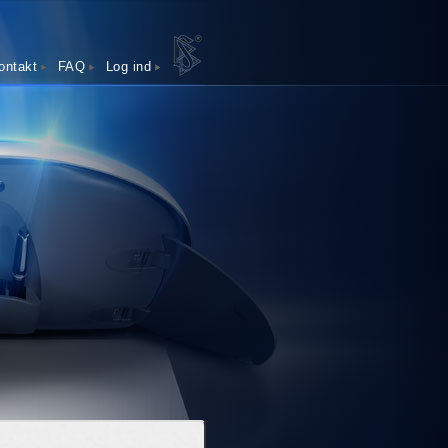
®
ontakt
FAQ
Log ind