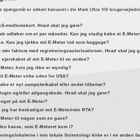
spørgsmål er sikkert besvaret i din Mark Ultra VIII brugervejledn
IAS-medlemskort. Hvad skal jeg gøre?
b udløber om et par måneder. Kan jeg stadig købe et E-Mete
jse. Kan jeg tjekke mit E-Meter ind som baggage?
e min faktura med registreringsautorisationen. Hvad skal jeg 
 ejerskabet af mit E-Meter til en anden?
-Meter, hvis jeg ikke er myndig?
mit E-Meter virke uden for USA?
øbe et nyt computerkabel eller andet tilbehør?
 login og/eller adgangskode. Hvad skal jeg gøre?
oget på mit E-Meter?
s jeg har beskadiget mit E-Meter/min RTA?
-Meter til nogen som en gave?
den kasse, som E-Meteret kom i?
eringslokalerne i min lokale Scientologi kirke er i en anden f