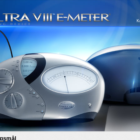
K
rgsmål