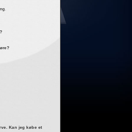
ing.
r?
gøre?
arve. Kan jeg købe et