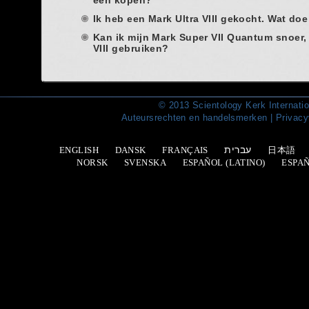
een kopen?
Ik heb een Mark Ultra VIII gekocht. Wat do
Kan ik mijn Mark Super VII Quantum snoer,
VIII gebruiken?
© 2013 Scientology Kerk Internati
Auteursrechten en handelsmerken
|
Privacy
עברית
ENGLISH
DANSK
FRANÇAIS
日本語
NORSK
SVENSKA
ESPAÑOL (LATINO)
ESPA