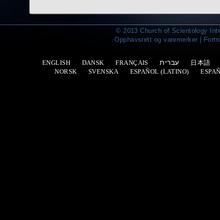
© 2013 Church of Scientology Int
Opphavsrett og varemerker
|
Fortr
עברית
ENGLISH
DANSK
FRANÇAIS
日本語
NORSK
SVENSKA
ESPAÑOL (LATINO)
ESPA