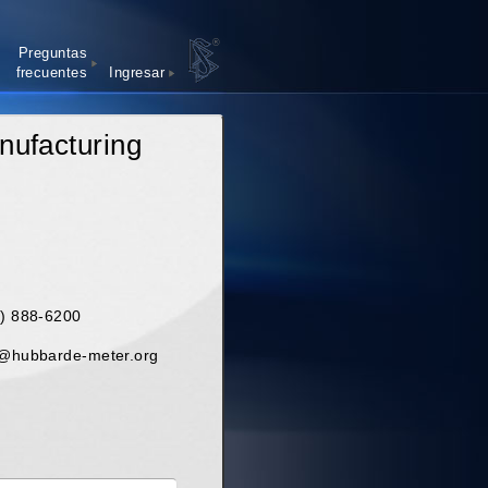
®
Preguntas
frecuentes
Ingresar
nufacturing
3) 888-6200
e@hubbarde-meter.org