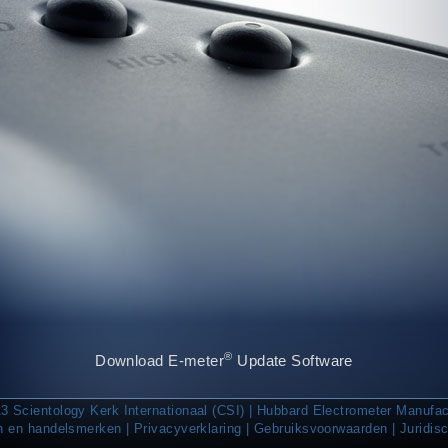
®
Download E‑meter
Update Software
3 Scientology Kerk Internationaal (CSI) | Hubbard Electrometer Manufac
n en handelsmerken
|
Privacyverklaring
|
Gebruiksvoorwaarden
|
Juridis