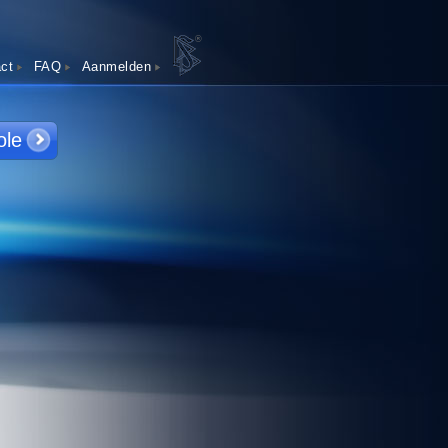
®
ct
FAQ
Aanmelden