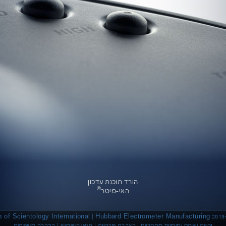
הורד תוכנת עדכון
®
האי-מיטר
 of Scientology International
Hubbard Electrometer Manufacturing
|
הבהרה משפטית
|
תנאי השימוש
|
הצהרת פרטיות
|
זכויות יוצרים וסימנים מסחריים