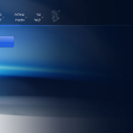
®
צור
שאלות
כ
קשר
נפוצות
ל